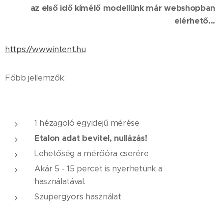
az első idő kímélő modellünk már webshopban
elérhető...
https://www.intent.hu
Főbb jellemzők:
1 hézagoló egyidejű mérése
Etalon adat bevitel, nullázás!
Lehetőség a mérőóra cserére
Akár 5 - 15 percet is nyerhetünk a
használatával.
Szupergyors használat