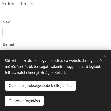
Érdekel a termék...
Név
E-mail
Sütiket használunk, hogy biztosítsuk a weboldal megfelelő
működését és biztonságát, valamint hogy a lehető legjobb
érdekel a SHIM MASTER
felhasználói élményt kínáljuk Neked.
Csak a legszükségesebbek elfogadása
Telefonszám
Összes elfogadása
Elfogadom a személyes